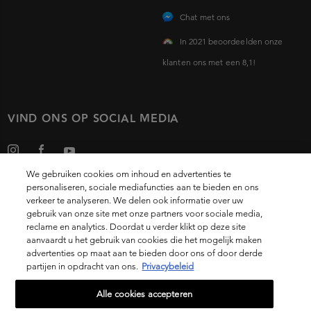
Chat met ons
In 2021 beoordeelden onze
klanten ons met een 8,1!
VIND ONS OP SOCIAL MEDIA
We gebruiken cookies om inhoud en advertenties te
personaliseren, sociale mediafuncties aan te bieden en ons
verkeer te analyseren. We delen ook informatie over uw
gebruik van onze site met onze partners voor sociale media,
Choose your country
reclame en analytics. Doordat u verder klikt op deze site
aanvaardt u het gebruik van cookies die het mogelijk maken
advertenties op maat aan te bieden door ons of door derde
partijen in opdracht van ons.
Privacybeleid
14, rue Royale 75008 PARIS
[email protected]
Alle cookies accepteren