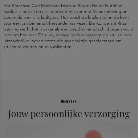
Het Kérastase Curl Manifesto Masque Beurre Haute Nutrition
masker is een extra rijk, voedend masker met Manukahoning en
Ceramide voor alle krultypes. Het voedt de krullen tot in de kern
voor een van binnenuit herstelde haarvezel. Dankzij de anti-frizz
werking werkt het masker als een beschermend schild tegen vocht
rondom het haar. Dit rijke, romige masker verzorgt de krullen met
uitzonderlijke ingrediënten die speciaal zijn geselecteerd om
krullen te voeden en te sublimeren.
Hydrateert diep en verzorgt droge, beschadigde krullen.
Breng na het wassen en handdoekdroog maken een passende
AQUA / WATER / EAU - CETEARYL ALCOHOL -
Bij contact met de ogen, onmiddellijk met water spoelen.
hoeveelheid aan op de lengtes en punten van het haar, afhankelijk
BEHENTRIMONIUM CHLORIDE - GLYCERIN - AMODIMETHICONE
Bouwt onmiddellijk de vezel van binnenuit op.
van de lengte en dikte. Verdeel over de lengtes tot in de punten,
- CETYL ESTERS - POTATO STARCH MODIFIED - PARFUM /
vermijd de haarwortels. Haal je vingers door je haar om het te
FRAGRANCE - ISOPROPYL ALCOHOL - PHENOXYETHANOL -
Beschermt tegen breuk.
ontwarren. Laat het masker 5 minuten inwerken voor een lichte
METHYLPARABEN - BENZYL SALICYLATE - MICA - LINALOOL -
voeding of tot 30 minuten voor een diepe voeding en hydratatie.
TRIDECETH-6 - BENZYL ALCOHOL - MEL EXTRACT / HONEY
Maakt krullen zijdezacht, glanzend en helpt de haarelasticiteit en
Emulgeer en spoel vervolgens grondig uit.
EXTRACT - CI 77891 / TITANIUM DIOXIDE - CHLORHEXIDINE
veerkracht te bevorderen.
DIHYDROCHLORIDE - CETRIMONIUM CHLORIDE - 2-OLEAMIDO-
DIENSTEN
1,3-OCTADECANEDIOL - SODIUM HYDROXIDE - CITRIC ACID -
Jouw persoonlijke verzorging