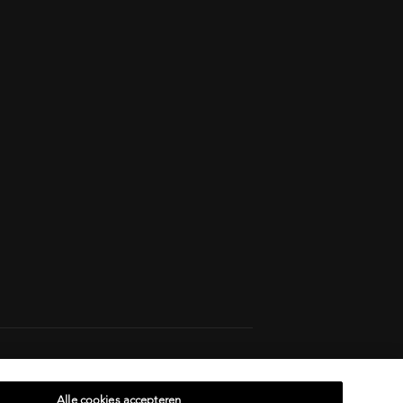
14, rue Royale 75008 PARIS
[email protected]
Alle cookies accepteren