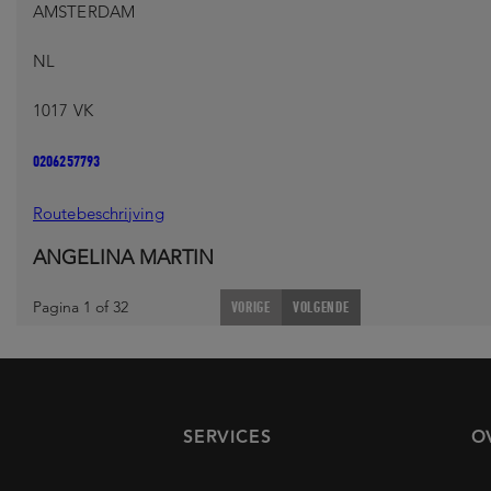
AMSTERDAM
NL
1017 VK
0206257793
Routebeschrijving
ANGELINA MARTIN
PROFESSOR TULPPLEIN 2
Pagina 1 of 32
VORIGE
VOLGENDE
AMSTERDAM
NL
SERVICES
O
1018 GX
0621150117