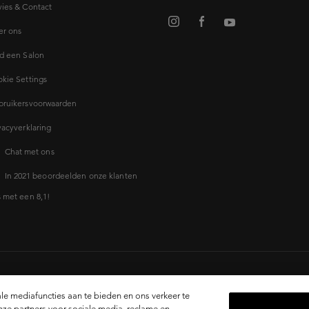
ies & Contact
er ons
d een Salon
kie Settings
bruikersvoorwaarden
vacyverklaring
Chat met ons
In 2021 beoordeelden onze klanten
 met een 8,1!
le mediafuncties aan te bieden en ons verkeer te
nze partners voor sociale media, reclame en