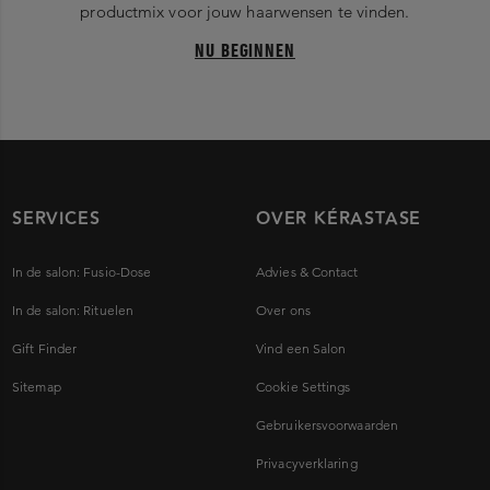
productmix voor jouw haarwensen te vinden.
NU BEGINNEN
SERVICES
OVER KÉRASTASE
In de salon: Fusio-Dose
Advies & Contact
In de salon: Rituelen
Over ons
Gift Finder
Vind een Salon
Sitemap
Cookie Settings
Gebruikersvoorwaarden
Privacyverklaring