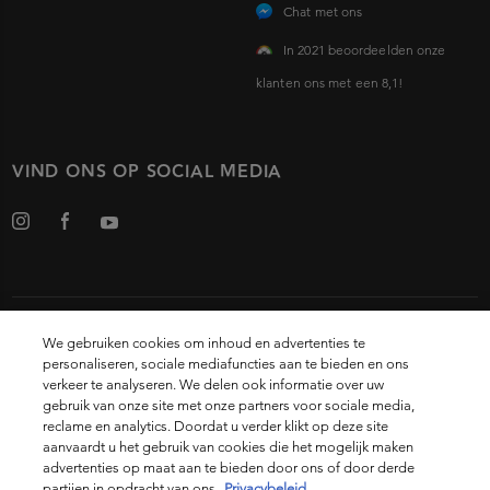
Chat met ons
In 2021 beoordeelden onze
klanten ons met een 8,1!
VIND ONS OP SOCIAL MEDIA
Choose your country
We gebruiken cookies om inhoud en advertenties te
personaliseren, sociale mediafuncties aan te bieden en ons
verkeer te analyseren. We delen ook informatie over uw
14, rue Royale 75008 PARIS
gebruik van onze site met onze partners voor sociale media,
reclame en analytics. Doordat u verder klikt op deze site
[email protected]
aanvaardt u het gebruik van cookies die het mogelijk maken
advertenties op maat aan te bieden door ons of door derde
© 2021 Kérastase. All rights reserved
partijen in opdracht van ons.
Privacybeleid