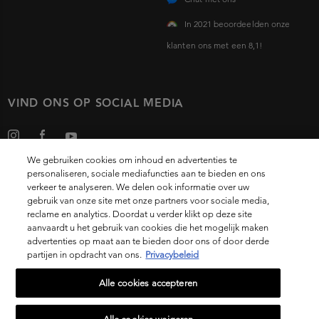
In 2021 beoordeelden onze
klanten ons met een 8,1!
VIND ONS OP SOCIAL MEDIA
We gebruiken cookies om inhoud en advertenties te
personaliseren, sociale mediafuncties aan te bieden en ons
verkeer te analyseren. We delen ook informatie over uw
gebruik van onze site met onze partners voor sociale media,
Choose your country
reclame en analytics. Doordat u verder klikt op deze site
aanvaardt u het gebruik van cookies die het mogelijk maken
advertenties op maat aan te bieden door ons of door derde
partijen in opdracht van ons.
Privacybeleid
14, rue Royale 75008 PARIS
[email protected]
Alle cookies accepteren
© 2021 Kérastase. All rights reserved