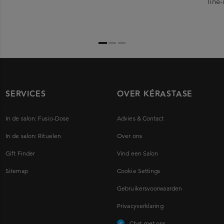
line
SERVICES
OVER KÉRASTASE
In de salon: Fusio-Dose
Advies & Contact
In de salon: Rituelen
Over ons
Gift Finder
Vind een Salon
Sitemap
Cookie Settings
Gebruikersvoorwaarden
Privacyverklaring
Chat met ons