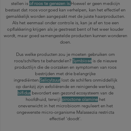
stellen is
of roos te genezen is.
Hoewel er geen medicijn
bestaat dat roos voorgoed kan verhelpen, kan het effectief en
gemakkelijk worden aangepakt met de juiste haarproducten.
Als het eenmaal onder controle is, kan je af en toe een
opflakkering krijgen als je gestresst bent of het weer kouder
wordt, maar goed samengestelde producten kunnen wonderen
doen.
Dus welke producten zou je moeten gebruiken om
roos/schilfers te behandelen?
Symbiose
is de nieuwe
productlijn die de oorzaken en symptomen van roos
bestrijden met drie belangrijke
ingrediënten.
Salicylzuur
lost de schilfers onmiddellijk
op dankzij zijn exfoliërende en reinigende werking,
bifidus
bevordert een gezond ecosysteem van de
hoofdhuid, terwijl
piroctone olamine
het
onevenwicht in het microbioom reguleert en het
ongewenste micro-organisme Malassezia restricta
effectief 'doodt'.