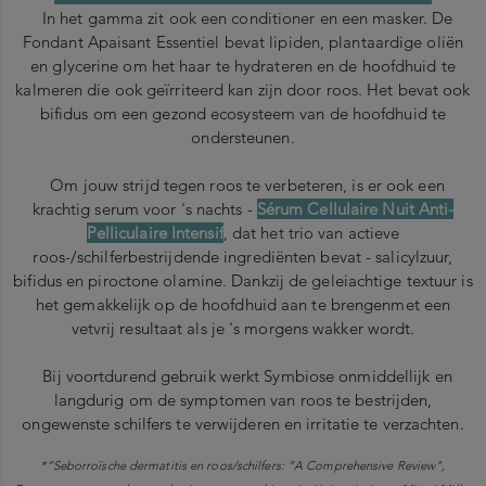
In het gamma zit ook een conditioner en een masker. De
Fondant Apaisant Essentiel bevat lipiden, plantaardige oliën
en glycerine om het haar te hydrateren en de hoofdhuid te
kalmeren die ook geïrriteerd kan zijn door roos. Het bevat ook
bifidus om een gezond ecosysteem van de hoofdhuid te
ondersteunen.
Om jouw strijd tegen roos te verbeteren, is er ook een
krachtig serum voor 's nachts -
Sérum Cellulaire Nuit Anti-
Pelliculaire Intensif
, dat het trio van actieve
roos-/schilferbestrijdende ingrediënten bevat - salicylzuur,
bifidus en piroctone olamine. Dankzij de geleiachtige textuur is
het gemakkelijk op de hoofdhuid aan te brengenmet een
vetvrij resultaat als je 's morgens wakker wordt.
Bij voortdurend gebruik werkt Symbiose onmiddellijk en
langdurig om de symptomen van roos te bestrijden,
ongewenste schilfers te verwijderen en irritatie te verzachten.
*“Seborroïsche dermatitis en roos/schilfers: “A Comprehensive Review",