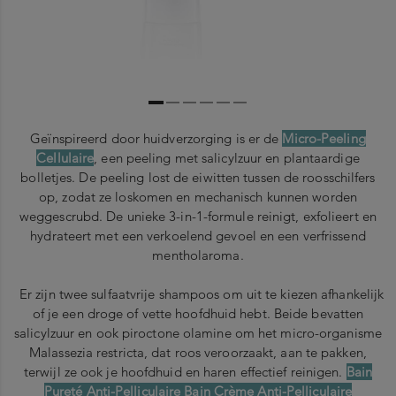
Geïnspireerd door huidverzorging is er de
Micro-Peeling
Cellulaire
, een peeling met salicylzuur en plantaardige
bolletjes. De peeling lost de eiwitten tussen de roosschilfers
op, zodat ze loskomen en mechanisch kunnen worden
weggescrubd. De unieke 3-in-1-formule reinigt, exfolieert en
hydrateert met een verkoelend gevoel en een verfrissend
mentholaroma.
Er zijn twee sulfaatvrije shampoos om uit te kiezen afhankelijk
of je een droge of vette hoofdhuid hebt. Beide bevatten
salicylzuur en ook piroctone olamine om het micro-organisme
Malassezia restricta, dat roos veroorzaakt, aan te pakken,
terwijl ze ook je hoofdhuid en haren effectief reinigen.
Bain
Pureté Anti-Pelliculaire
Bain Crème Anti-Pelliculaire