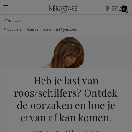
Home
>
Producten
>
Kom van roos af met Symbiose
Heb je last van
roos/schilfers? Ontdek
de oorzaken en hoe je
ervan af kan komen.
KÃ©rastase Paris •
februari 20, 2024