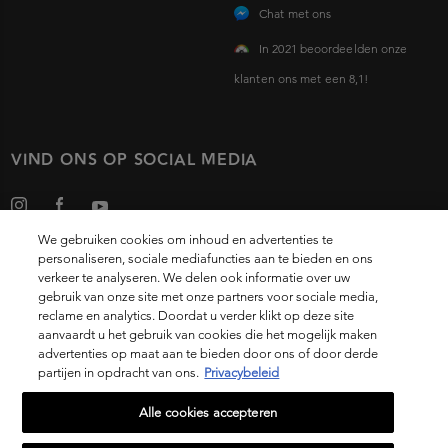
Chat met ons
In 2021 beoordeelden onze
klanten ons met een 8,1!
VIND ONS OP SOCIAL MEDIA
We gebruiken cookies om inhoud en advertenties te
personaliseren, sociale mediafuncties aan te bieden en ons
verkeer te analyseren. We delen ook informatie over uw
gebruik van onze site met onze partners voor sociale media,
Choose your country
reclame en analytics. Doordat u verder klikt op deze site
aanvaardt u het gebruik van cookies die het mogelijk maken
advertenties op maat aan te bieden door ons of door derde
partijen in opdracht van ons.
Privacybeleid
14, rue Royale 75008 PARIS
[email protected]
Alle cookies accepteren