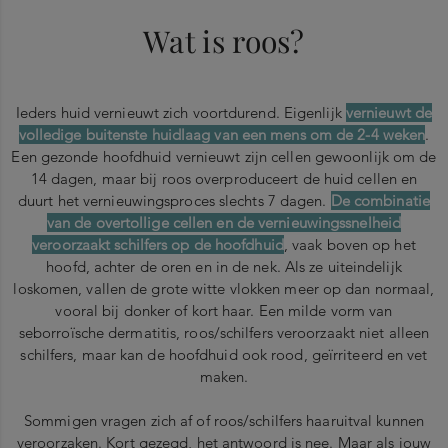
Wat is roos?
Ieders huid vernieuwt zich voortdurend. Eigenlijk
vernieuwt de
volledige buitenste huidlaag van een mens om de 2-4 weken
.
Een gezonde hoofdhuid vernieuwt zijn cellen gewoonlijk om de
14 dagen, maar bij roos overproduceert de huid cellen en
duurt het vernieuwingsproces slechts 7 dagen.
De combinatie
van de overtollige cellen en de vernieuwingssnelheid
veroorzaakt schilfers op de hoofdhuid
, vaak boven op het
hoofd, achter de oren en in de nek. Als ze uiteindelijk
loskomen, vallen de grote witte vlokken meer op dan normaal,
vooral bij donker of kort haar. Een milde vorm van
seborroïsche dermatitis, roos/schilfers veroorzaakt niet alleen
schilfers, maar kan de hoofdhuid ook rood, geïrriteerd en vet
maken.
Sommigen vragen zich af of roos/schilfers haaruitval kunnen
veroorzaken. Kort gezegd, het antwoord is nee. Maar als jouw