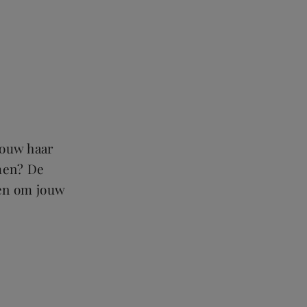
jouw haar
men? De
ten om jouw