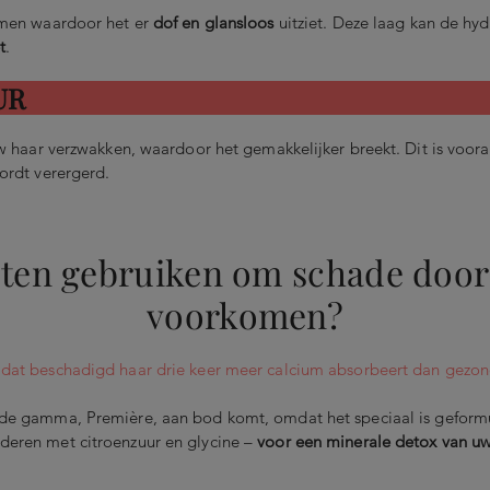
rmen waardoor het er
dof en glansloos
uitziet. Deze laag kan de hyd
t
.
UR
w haar verzwakken, waardoor het gemakkelijker breekt. Dit is voor
ordt verergerd.
ten gebruiken om schade door 
voorkomen?
e dat beschadigd haar drie keer meer calcium absorbeert dan gezon
nde gamma, Première, aan bod komt, omdat het speciaal is geformu
jderen met citroenzuur en glycine –
voor een minerale detox van u