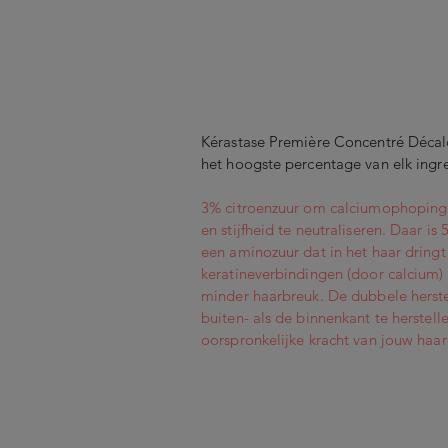
Kérastase Première Concentré Décalc
het hoogste percentage van elk ingr
3% citroenzuur om calciumophoping 
en stijfheid te neutraliseren. Daar i
een aminozuur dat in het haar drin
keratineverbindingen (door calcium)
minder haarbreuk. De dubbele herst
buiten- als de binnenkant te herstel
oorspronkelijke kracht van jouw haar 