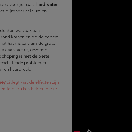
goed voor je haar.
Hard water
 het bijzonder calcium en
 denken we vaak aan
ch rond kranen en op de bodem
het haar is calcium de grote
ak aan sterke, gezonde
phoping is niet de beste
verschillende problemen
r en haarbreuk.
ney
uitlegt wat de effecten zijn
remière jou kan helpen die te