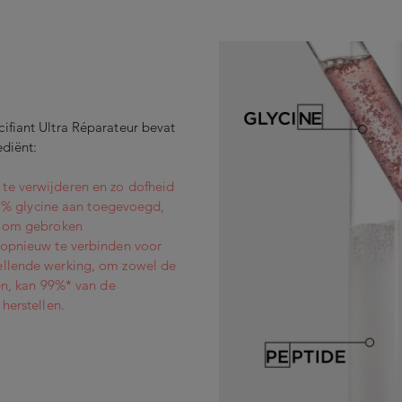
ifiant Ultra Réparateur bevat
ediënt:
te verwijderen en zo dofheid
s 5% glycine aan toegevoegd,
gt om gebroken
 opnieuw te verbinden voor
ellende werking, om zowel de
len, kan 99%* van de
herstellen.