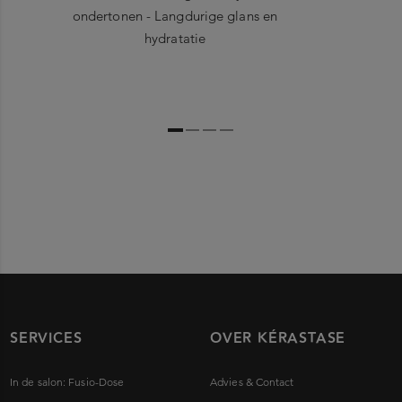
ondertonen - Langdurige glans en
hydratatie
SERVICES
OVER KÉRASTASE
In de salon: Fusio-Dose
Advies & Contact