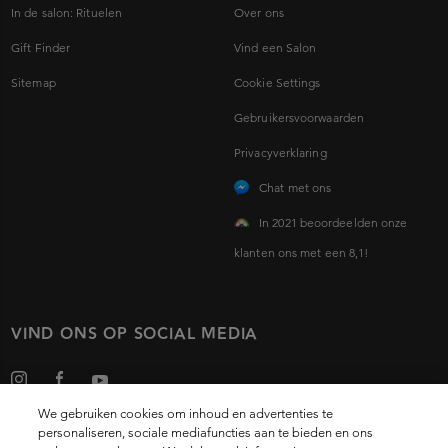
In de salon: Rituelen
Over ons
Gift Finder
Vind een Salon
Sitemap
Cookie Settings
Gebruikersvoorwaarden
Privacyverklaring
Chat met ons
In 2021 beoordeelden onze
klanten ons met een 8,1!
VIND ONS OP SOCIAL MEDIA
We gebruiken cookies om inhoud en advertenties te
personaliseren, sociale mediafuncties aan te bieden en ons