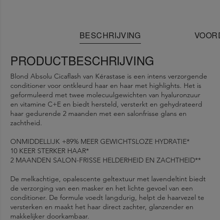
BESCHRIJVING
VOOR
PRODUCTBESCHRIJVING
Blond Absolu Cicaflash van Kérastase is een intens verzorgende
conditioner voor ontkleurd haar en haar met highlights. Het is
geformuleerd met twee molecuulgewichten van hyaluronzuur
en vitamine C+E en biedt hersteld, versterkt en gehydrateerd
haar gedurende 2 maanden met een salonfrisse glans en
zachtheid.
ONMIDDELLIJK +89% MEER GEWICHTSLOZE HYDRATIE*
10 KEER STERKER HAAR*
2 MAANDEN SALON-FRISSE HELDERHEID EN ZACHTHEID**
De melkachtige, opalescente geltextuur met lavendeltint biedt
de verzorging van een masker en het lichte gevoel van een
conditioner. De formule voedt langdurig, helpt de haarvezel te
versterken en maakt het haar direct zachter, glanzender en
makkelijker doorkambaar.