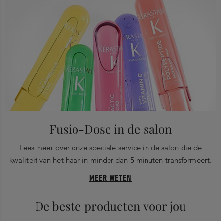
de gezondheid van het haar van binnenuit te herstellen.
* Instrumentele test
** Instrumentele test: Bain Riche Chroma Respect + Masque
Chroma Filler
***Instrumentele test: Bain Chroma Respect + Masque Chroma
Filler
****Instrumentele test: Bain Riche Chroma Respect + Soin Acide
Chroma Gloss + Masque Chroma Filler
Fusio-Dose in de salon
Lees meer over onze speciale service in de salon die de
kwaliteit van het haar in minder dan 5 minuten transformeert.
MEER WETEN
De beste producten voor jou