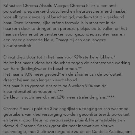
Kérastase Chroma Absolu Masque Chroma Filler is een anti-
porositeit, diepwerkend opvullend en kleurbeschermend masker
voor elk type gevoelig of beschadigd, medium tot dik gekleurd
haar. Deze lichtroze, rijke crème formule is in staat tot in de
haarkern door te dringen om poreuze plekjes op te vullen en het
haar van binnenuit te versterken voor gezonder, zachter haar en
een meer glanzende kleur. Draagt bij aan een langere
kleurintensiteit.
Dringt diep door tot in het haar voor 92% sterkere lokken.*
Helpt het haar tijdens het douchen tegen de aantastende werking
van hard (leiding)water te beschermen.**
Het haar is 93% meer gevoed* en de afname van de porositeit
draagt bij aan een langer kleurbehoud.
Het haar is zo gezond dat zelfs na 6 weken 92% van de
kleurintensiteit behouden is.***
De kleur is sublimeerd, met 62% meer stralende glans.****
Chroma Absolu pakt de 3 belangrijkste uitdagingen aan waarmee
gebruikers van kleurverzorging worden geconfronteerd: porositeit
en breuk, door kleuring veroorzaakte pluis & kleurinstabiliteit en
dofheid. Chroma Absolu gebruikt haar innovatieve nieuwe
technologie, met 3 ultraverzorgende zuren en Centella Asiatica, om