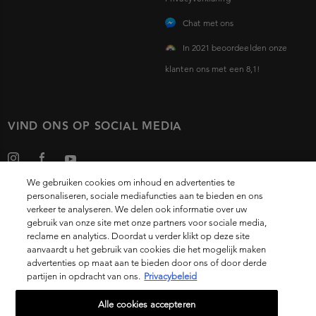
Chat met ons
In 2021 beoordeelden onze
klanten ons met een 8,1!
VIND ONS OP SOCIAL MEDIA
We gebruiken cookies om inhoud en advertenties te
personaliseren, sociale mediafuncties aan te bieden en ons
verkeer te analyseren. We delen ook informatie over uw
gebruik van onze site met onze partners voor sociale media,
Choose your country
reclame en analytics. Doordat u verder klikt op deze site
aanvaardt u het gebruik van cookies die het mogelijk maken
advertenties op maat aan te bieden door ons of door derde
partijen in opdracht van ons.
Privacybeleid
14, rue Royale 75008 PARIS
[email protected]
Alle cookies accepteren