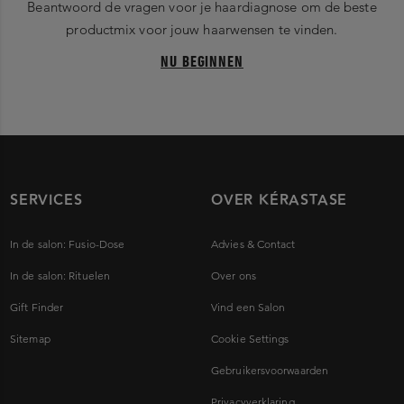
Beantwoord de vragen voor je haardiagnose om de beste
productmix voor jouw haarwensen te vinden.
NU BEGINNEN
SERVICES
OVER KÉRASTASE
In de salon: Fusio-Dose
Advies & Contact
In de salon: Rituelen
Over ons
Gift Finder
Vind een Salon
Sitemap
Cookie Settings
Gebruikersvoorwaarden
Privacyverklaring