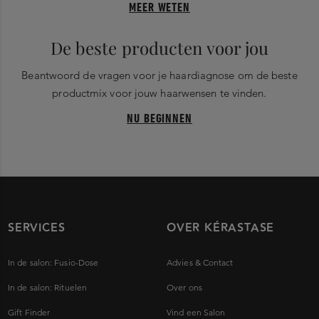
MEER WETEN
De beste producten voor jou
Beantwoord de vragen voor je haardiagnose om de beste
productmix voor jouw haarwensen te vinden.
NU BEGINNEN
SERVICES
OVER KÉRASTASE
In de salon: Fusio-Dose
Advies & Contact
In de salon: Rituelen
Over ons
Gift Finder
Vind een Salon