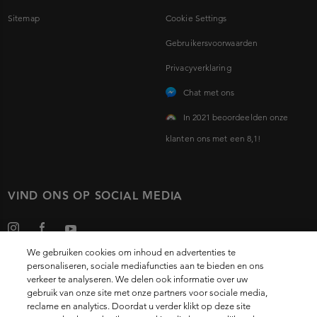
Sitemap
Cookie Settings
Gebruikersvoorwaarden
Privacyverklaring
Chat met ons
In 2021 beoordeelden onze
klanten ons met een 8,1!
VIND ONS OP SOCIAL MEDIA
We gebruiken cookies om inhoud en advertenties te
personaliseren, sociale mediafuncties aan te bieden en ons
verkeer te analyseren. We delen ook informatie over uw
gebruik van onze site met onze partners voor sociale media,
Choose your country
reclame en analytics. Doordat u verder klikt op deze site