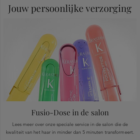
De flacon en het navulformaat zijn ontworpen om samen lang mee
de glazen flacon
N70015669/1).
Jouw persoonlijke verzorging
te gaan
3.
Draai jouw navulling naar links tot de klik om hem te
vergrendelen en recycle jouw lege navulling door het pompje te
verwijderen.
Fusio-Dose in de salon
Lees meer over onze speciale service in de salon die de
kwaliteit van het haar in minder dan 5 minuten transformeert.