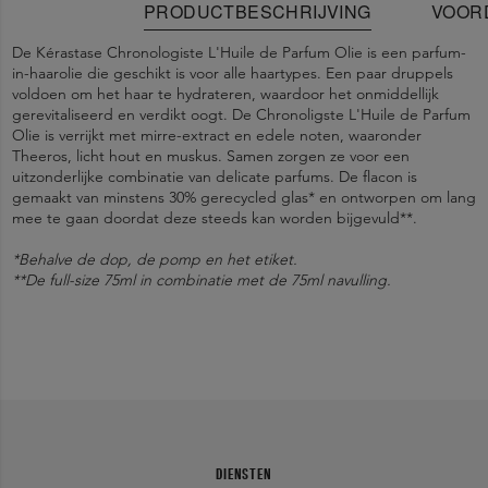
PRODUCTBESCHRIJVING
VOOR
De Kérastase Chronologiste L'Huile de Parfum Olie is een parfum-
in-haarolie die geschikt is voor alle haartypes. Een paar druppels
voldoen om het haar te hydrateren, waardoor het onmiddellijk
gerevitaliseerd en verdikt oogt. De Chronoligste L'Huile de Parfum
Olie is verrijkt met mirre-extract en edele noten, waaronder
Theeros, licht hout en muskus. Samen zorgen ze voor een
uitzonderlijke combinatie van delicate parfums. De flacon is
gemaakt van minstens 30% gerecycled glas* en ontworpen om lang
mee te gaan doordat deze steeds kan worden bijgevuld**.
*Behalve de dop, de pomp en het etiket.
**De full-size 75ml in combinatie met de 75ml navulling.
Kérastase Chronologiste L'Huile de Parfum voor alle haartypes
Stap 1.
1247031 W - INGREDIENTS: ISODODECANE • CAPRYLIC/CAPRIC
Er zijn geen specifieke voorzorgsmaatregelen nodig voor het
Breng 1 of 2 druppels aan op nat of droog haar als leave-in
verzorging.
TRIGLYCERIDE • DIMETHICONE • DICAPRYLYL ETHER •
gebruik van dit product onder normale of redelijkerwijs te
Navulbare verpakking voor een bewustere keuze
Step 2.
DIMETHICONOL • TRIMETHYLSILOXYSILICATE • PARFUM /
voorziene gebruiksomstandigheden.
Begin bij de halflengten en werk naar de punten toe.
Step 3.
FRAGRANCE • LINALOOL • ARGANIA SPINOSA KERNEL OIL •
Stylen naar wens.
Het haar oogt gehydrateerd, gerevitaliseerd en verdikt
HELIANTHUS ANNUUS SEED OIL / SUNFLOWER SEED OIL •
Je kan jouw flacon gemakkelijk opnieuw navullen dankzij een
LIMONENE • CITRONELLOL • JASMINUM GRANDIFLORUM
Verrijkt met mirre-extract en andere fijn geparfumeerde
proces van 3 stappen:
FLOWER EXTRACT / JASMINE FLOWER EXTRACT •
ingrediënten zoals Theeroos, licht hout en muskus
1.
TOCOPHEROL • GERANIOL • BENZYL ALCOHOL • BENZYL
Draai jouw lege haarolienavulling los & haal uit de glazen flacon
DIENSTEN
2.
BENZOATE • COMMIPHORA MYRRHA RESIN EXTRACT (F.I.L.
Haal jouw nieuwe olienavulling uit de verpakking en doe deze in