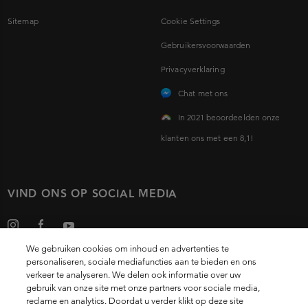
Sitemap
Cookie Settings
Gebruikersvoorwaarden
Privacyverklaring
Chat met ons
In 2021 beoordeelden onze
klanten ons met een 8,1!
VIND ONS OP SOCIAL MEDIA
We gebruiken cookies om inhoud en advertenties te
personaliseren, sociale mediafuncties aan te bieden en ons
verkeer te analyseren. We delen ook informatie over uw
gebruik van onze site met onze partners voor sociale media,
Choose your country
reclame en analytics. Doordat u verder klikt op deze site