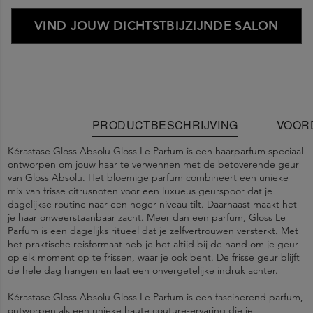
VIND JOUW DICHTSTBIJZIJNDE SALON
PRODUCTBESCHRIJVING
VOOR
Kérastase Gloss Absolu Gloss Le Parfum is een haarparfum speciaal
ontworpen om jouw haar te verwennen met de betoverende geur
van Gloss Absolu. Het bloemige parfum combineert een unieke
mix van frisse citrusnoten voor een luxueus geurspoor dat je
dagelijkse routine naar een hoger niveau tilt. Daarnaast maakt het
je haar onweerstaanbaar zacht. Meer dan een parfum, Gloss Le
Parfum is een dagelijks ritueel dat je zelfvertrouwen versterkt. Met
het praktische reisformaat heb je het altijd bij de hand om je geur
op elk moment op te frissen, waar je ook bent. De frisse geur blijft
de hele dag hangen en laat een onvergetelijke indruk achter.
Kérastase Gloss Absolu Gloss Le Parfum is een fascinerend parfum,
ontworpen als een unieke haute couture-ervaring die je