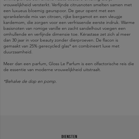
vrouwelijkheid versterkt. Verfijnde citrusnoten smelten samen met
een luxueus bloemig geurspoor. De geur opent met een
sprankelende mix van citroen, rijke bergamot en een vleugje
kardemom, die zorgen voor een verfrissende eerste indruk. Warme
basisnoten van romige vanille en zacht sandelhout voegen een
omhullende en verfijnde dimensie toe. Kérastase zet zich al meer
dan 30 jaar in voor beauty zonder dierproeven. De flacon is
gemaakt van 25% gerecycled glas* en combineert luxe met
duurzaamheid.
Meer dan een parfum, Gloss Le Parfum is een olfactorische reis die
de essentie van moderne vrouwelijkheid uitstraalt.
*Behalve de dop en pomp.
Haute couture luxe parfum voor alle haartypes
Houd het parfum op 3-5cm afstand van je haar, en spray 2-3 keer
1266116 10 - INGREDIENTS: ALCOHOL DENAT. • AQUA / WATER /
op droog haar. Schud vervolgens je haar goed voor een volledige
EAU • DIPROPYLENE GLYCOL • CAPRYLIC/CAPRIC TRIGLYCERIDE
Praktisch formaat voor onderweg
geurbeleving.
• TRIETHYL CITRATE • PARFUM / FRAGRANCE • PPG-26-BUTETH-
26 • PEG-40 HYDROGENATED CASTOR OIL • CARVONE •
Langhoudende geur voor een onvergetelijk geurspoor
LIMONENE • CITRUS LIMON PEEL OIL • POLYGLYCERYL-10
LAURATE • CITRUS AURANTIUM PEEL OIL • LINALYL ACETATE •
Voor extra fris, zacht en glanzend haar
BUTYL METHOXYDIBENZOYLMETHANE • LINALOOL •
TETRAMETHYL ACETYLOCTAHYDRONAPHTHALENES • PINENE •
DIENSTEN
Mix van citrusnoten en luxe bloemige accenten voor een sensoriële
CITRONELLOL • PENTAERYTHRITYL TETRA-DI-T-BUTYL