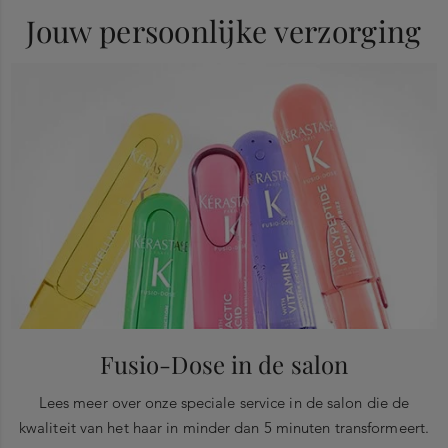
geurbeleving
HYDROXYHYDROCINNAMATE • HEXYL CINNAMAL • ALPHA-
Jouw persoonlijke verzorging
ISOMETHYL IONONE • CITRAL • TERPINOLENE • ARGANIA
SPINOSA KERNEL OIL • TERPINEOL • VANILLIN • COUMARIN •
GERANYL ACETATE • BETA-CARYOPHYLLENE • ALPHA-
TERPINENE • ROSE KETONES • GERANIOL •
HEXADECANOLACTONE • CITRUS AURANTIUM FLOWER OIL •
CI 14700 / RED 4 • CI 19140 / YELLOW 5 (F.I.L. N70060017/2).
Fusio-Dose in de salon
Lees meer over onze speciale service in de salon die de
kwaliteit van het haar in minder dan 5 minuten transformeert.