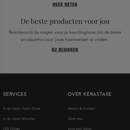
MEER WETEN
De beste producten voor jou
Beantwoord de vragen voor je haardiagnose om de beste
productmix voor jouw haarwensen te vinden.
NU BEGINNEN
SERVICES
OVER KÉRASTASE
In de salon: Fusio-Dose
Advies & Contact
In de salon: Rituelen
Over ons
Gift Finder
Vind een Salon