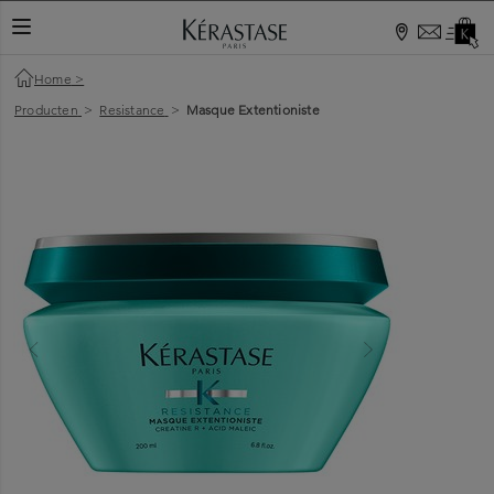
Home
>
Producten
>
Resistance
>
Masque Extentioniste