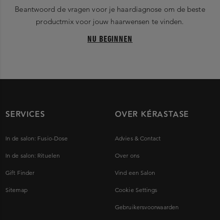
Beantwoord de vragen voor je haardiagnose om de beste
productmix voor jouw haarwensen te vinden.
NU BEGINNEN
SERVICES
OVER KÉRASTASE
In de salon: Fusio-Dose
Advies & Contact
In de salon: Rituelen
Over ons
Gift Finder
Vind een Salon
Sitemap
Cookie Settings
Gebruikersvoorwaarden