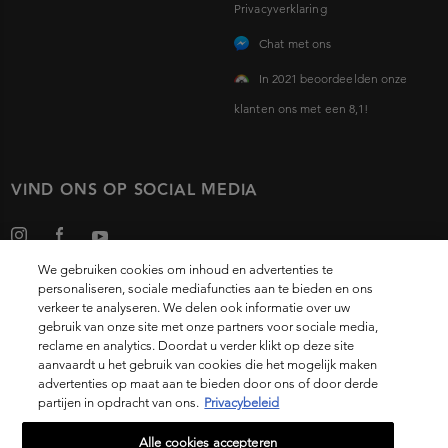
Privacyverklaring
Chat met ons
In 2021 beoordeelden onze
klanten ons met een 8,1!
VIND ONS OP SOCIAL MEDIA
We gebruiken cookies om inhoud en advertenties te
personaliseren, sociale mediafuncties aan te bieden en ons
verkeer te analyseren. We delen ook informatie over uw
gebruik van onze site met onze partners voor sociale media,
Choose your country
reclame en analytics. Doordat u verder klikt op deze site
aanvaardt u het gebruik van cookies die het mogelijk maken
advertenties op maat aan te bieden door ons of door derde
partijen in opdracht van ons.
Privacybeleid
14, rue Royale 75008 PARIS
[email protected]
Alle cookies accepteren