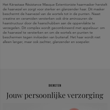
Het Kérastase Résistance Masque Extentioniste haarmasker herstelt
de haarvezel en zorgt voor sterker en glanzender haar. Dit masker
beschermt de haarvezel van de wortels tot in de punten. Naast
creatine en ceramiden versterken ook drie aminozuren de
haarstructuur door de haarschubben aan de oppervlakte te
verzegelen. Dit complex wordt gecombineerd met appelzuur: om
de haarvezel te versterken en om de wortels en punten te
beschermen tegen invloeden van buitenaf. Het haar wordt niet
alleen langer, maar ook zachter, glanzender en soepeler.
Herstelt en versterkt de vezels van binnenuit.
Breng na het wassen en uitspoelen van het haar een kleine
Aqua / Water - Cetearyl Alcohol - Amodimethicone -
Bij contact met de ogen, onmiddellijk met water spoelen.
hoeveelheid product aan op de lengtes en punten van
Behentrimonium Methosulfate - Behentrimonium Chloride - Maleic
Helpt gespleten punten en haarbreuk voorkomen.
handdoekdroog haar. Laat 5 minuten inwerken en spoel grondig
Acid - Ethanolamine - Phenoxyethanol - Isopropyl Alcohol - Benzoic
uit.
Acid - Trideceth-6 - Hydroxypropyl Guar - Amyl Cinnamal - Hexyl
Zorgt voor glans en veerkracht.
Cinnamal - Benzyl Alcohol - Cetrimonium Chloride - Linalool -
Hydroxycitronellal - Citronellol - Limonene - Benzyl Cinnamate -
Creatine - 2-Oleamido-1 - 3-Octadecanediol - Parfum / Fragrance
DIENSTEN
Jouw persoonlijke verzorging