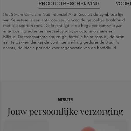
PRODUCTBESCHRIJVING
VOOR
Het Sérum Cellulaire Nuit Intensief Anti-Roos uit de Symbiose lijn
van Kérastase is een anti-roos serum voor de gevoelige hoofdhuid
met alle soorten roos. De kracht ligt in de hoge concentratie aan
anti-roos ingrediënten met salicylzuur, piroctone olamine en
Bifidus. De transparante serum-gel formule helpt roos bij de bron
aan te pakken dankzij de continue werking gedurende 8 uur 's
nachts, de ideale periode voor regeneratie van de hoofdhuid.
Reguleert de snelheid van de celvernieuwing
Gebruik minstens 3 keer per week voor het slapengaan,
AQUA / WATER / EAU • ALCOHOL DENAT. • AMMONIUM
Er zijn geen specifieke voorzorgsmaatregelen nodig voor het
gedurende een periode van 4 weken. Breng 4 doses aan op de
POLYACRYLOYLDIMETHYL TAURATE • CITRIC ACID • PEG-40
gebruik van dit product onder normale of redelijkerwijs te
Elimineert & voorkomt langdurig roos & hoofdhuid schilfers
droge of vochtige hoofdhuid, sectie per sectie, 1 dosis = 1 pipet
HYDROGENATED CASTOR OIL • AMINOMETHYL PROPANOL •
voorziene gebruiksomstandigheden.
tot aan de markering. Niet uitspoelen. Laat het 's nachts inwerken.
PIROCTONE OLAMINE • SQUALANE • SALICYLIC ACID • BIFIDA
8 uur durende werking ‘s nachts tijdens het meest regeneratieve
Bij contact met de ogen, onmiddellijk en overvloedig spoelen met
FERMENT LYSATE • LIMONENE • GLYCERIN • BENZYL
moment van de hoofdhuid
water.
SALICYLATE • BENZYL ALCOHOL • LINALOOL • CITRONELLOL •
CITRAL • GERANIOL • ARTEMISIA UMBELLIFORMIS FLOWER
EXTRACT • COUMARIN • PHENOXYETHANOL • SODIUM
DIENSTEN
BENZOATE • POTASSIUM SORBATE • PARFUM / FRAGRANCE
Jouw persoonlijke verzorging