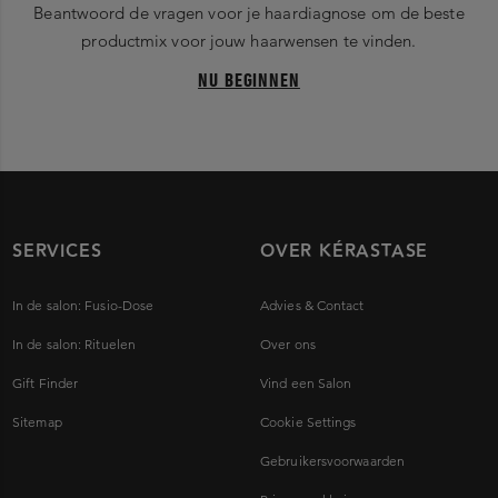
Beantwoord de vragen voor je haardiagnose om de beste
productmix voor jouw haarwensen te vinden.
NU BEGINNEN
SERVICES
OVER KÉRASTASE
In de salon: Fusio-Dose
Advies & Contact
In de salon: Rituelen
Over ons
Gift Finder
Vind een Salon
Sitemap
Cookie Settings
Gebruikersvoorwaarden