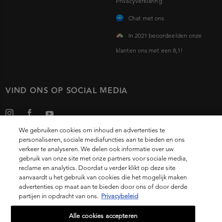
Privacyverklaring
Chat met ons
In 2021 beoordeelden onze
klanten ons met een 8,1!
VIND ONS OP SOCIAL MEDIA
We gebruiken cookies om inhoud en advertenties te
personaliseren, sociale mediafuncties aan te bieden en ons
verkeer te analyseren. We delen ook informatie over uw
gebruik van onze site met onze partners voor sociale media,
Choose your country
reclame en analytics. Doordat u verder klikt op deze site
aanvaardt u het gebruik van cookies die het mogelijk maken
advertenties op maat aan te bieden door ons of door derde
partijen in opdracht van ons.
Privacybeleid
14, rue Royale 75008 PARIS
[email protected]
Alle cookies accepteren